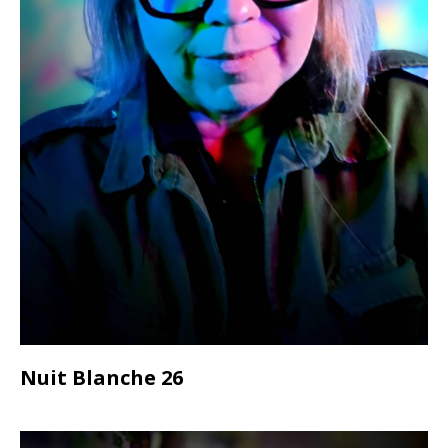
Nuit Blanche 26