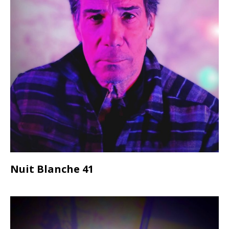
Nuit Blanche 41