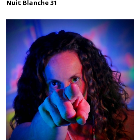
Nuit Blanche 31