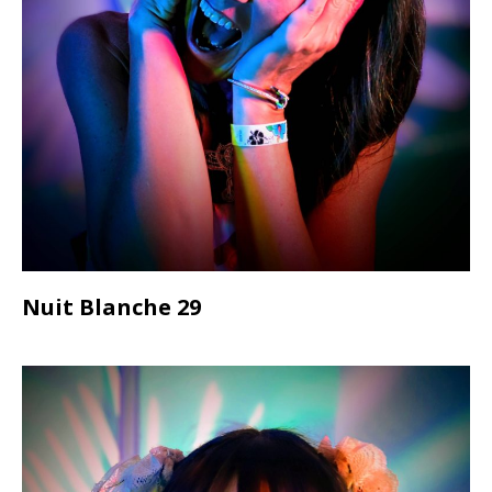
Nuit Blanche 29