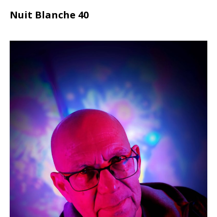
Nuit Blanche 40