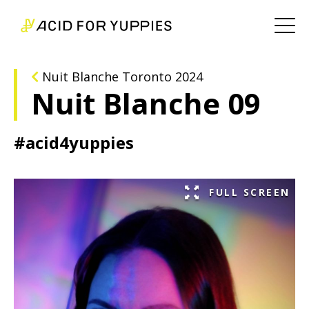
Nuit Blanche Toronto 2024
Nuit Blanche 09
#acid4yuppies
FULL SCREEN