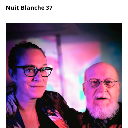
Nuit Blanche 37