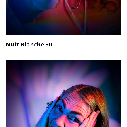
Nuit Blanche 30