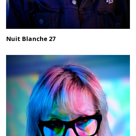
Nuit Blanche 27