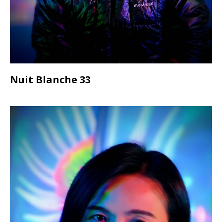
Nuit Blanche 33